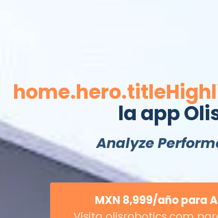
home.hero.titleHighl
la app Oli
Analyze Perfor
MXN 8,999/año para A
Visita olisrobotics.com p