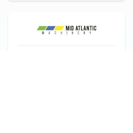
"
Con la app Olis en una tableta Android,
agregar diagnósticos a nuestras
máquinas nunca ha sido tan fácil.
Nuestro equipo de servicio ahora puede
dar soporte a un número creciente de
instalaciones de manera más eficiente,
mientras que los clientes obtienen